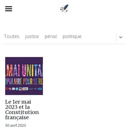
×
CATÉGORIES DE BLOG
Accueil
Toutes les catégories
Menu
Toutes
justice
pénal
politique
Les cartes mentales
Rechercher
Projets pédagogiques
POWERED BY
Les fiches de cours
Photographies
Le droit en "posts"
Le 1er mai
2023 et la
Constitution
e-portfolio de l'auteure
française
30 avril 2023